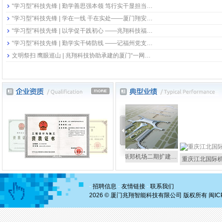
“学习型”科技先锋 | 勤学善思强本领 笃行实干显担当…
“学习型”科技先锋 | 学在一线 干在实处——厦门翔安…
“学习型”科技先锋 | 以学促干践初心 ——兆翔科技福…
“学习型”科技先锋 | 勤学实干铸防线 ——记福州党支…
文明祭扫 鹰眼巡山 | 兆翔科技协助承建的厦门“一网…
郑州新郑机场二期扩建…
机场二期…
成都天府国际机场货运…
重庆江北国际机场T
-
招聘信息
-
友情链接
-
联系我们
2026 © 厦门兆翔智能科技有限公司 版权所有
闽IC