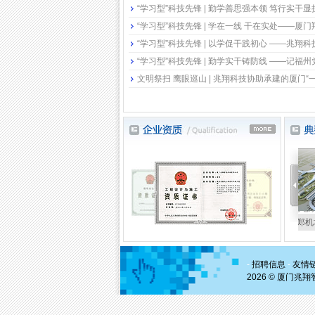
“学习型”科技先锋 | 勤学善思强本领 笃行实干
“学习型”科技先锋 | 学在一线 干在实处——厦
“学习型”科技先锋 | 以学促干践初心 ——兆翔
“学习型”科技先锋 | 勤学实干铸防线 ——记福
文明祭扫 鹰眼巡山 | 兆翔科技协助承建的厦门“
郑州新郑机场
国际机场弱电…
福州长乐国际机场二期…
成都天府国际机场货运…
-
招聘信息
-
友情
2026 © 厦门