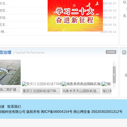
联
显担当…
2026-04-27
门翔安…
2026-04-23
客
科技福…
2026-04-20
州党支…
2026-04-16
一网…
2026-04-13
二期扩建…
重庆江北国际机场T3B…
乌鲁木齐天山国际机场…
海口美兰国际机场
链接
-
联系我们
兆翔智能科技有限公司 版权所有
闽ICP备06004154号
闽公网安备 35020302001312号